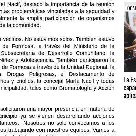
el Nacif, destacó la importancia de la reunión
LOCA
intas problemáticas vinculadas a la seguridad y
ialmente la amplia participación de organismos
 de la comunidad.
os vecinos. No estuvimos solos. También estuvo
 de Formosa, a través del Ministerio de la
Subsecretaría de Desarrollo Comunitario, la
 Niñez y Adolescencia. También participaron la
ia de Formosa a través de la Unidad Regional, la
s, Drogas Peligrosas, el Destacamento de
La E
ios y criollos, la concejal María Nacif y todas
capa
unicipalidad, tales como Bromatología y Acción
aplic
 solicitaron una mayor presencia en materia de
icipio ya se vienen desarrollando acciones
lanteos. “Nosotros no solo convocamos a los
os trabajando con nuestros equipos. Vamos a