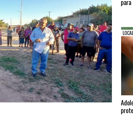
para 
LOCA
Adole
prote