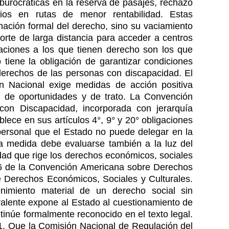
 burocráticas en la reserva de pasajes, rechazo
cios en rutas de menor rentabilidad. Estas
nación formal del derecho, sino su vaciamiento
orte de larga distancia para acceder a centros
aciones a los que tienen derecho son los que
 tiene la obligación de garantizar condiciones
s derechos de las personas con discapacidad. El
ón Nacional exige medidas de acción positiva
al de oportunidades y de trato. La Convención
on Discapacidad, incorporada con jerarquía
blece en sus artículos 4°, 9° y 20° obligaciones
 personal que el Estado no puede delegar en la
a medida debe evaluarse también a la luz del
idad que rige los derechos económicos, sociales
o 26 de la Convención Americana sobre Derechos
 Derechos Económicos, Sociales y Culturales.
enimiento material de un derecho social sin
valente expone al Estado al cuestionamiento de
tinúe formalmente reconocido en el texto legal.
* 1. Que la Comisión Nacional de Regulación del