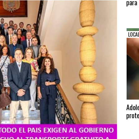
para 
LOCA
Adole
prote