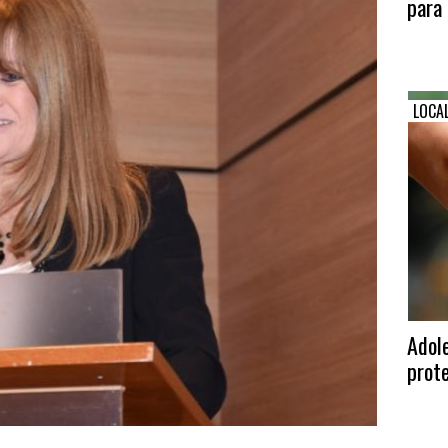
para 
LOCA
Adole
prote