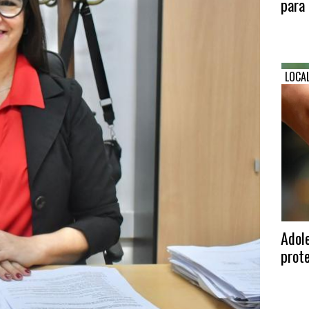
para 
LOCA
Adole
prote