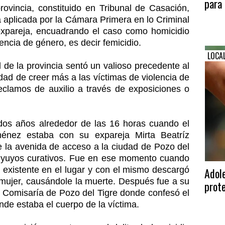
para 
provincia, constituido en Tribunal de Casación,
 aplicada por la Cámara Primera en lo Criminal
xpareja, encuadrando el caso como homicidio
encia de género, es decir femicidio.
LOCA
l de la provincia sentó un valioso precedente al
dad de creer más a las víctimas de violencia de
clamos de auxilio a través de exposiciones o
 dos años alrededor de las 16 horas cuando el
ménez estaba con su expareja Mirta Beatríz
la avenida de acceso a la ciudad de Pozo del
r yuyos curativos. Fue en ese momento cuando
a existente en el lugar y con el mismo descargó
Adole
 mujer, causándole la muerte. Después fue a su
prote
la Comisaría de Pozo del Tigre donde confesó el
onde estaba el cuerpo de la víctima.