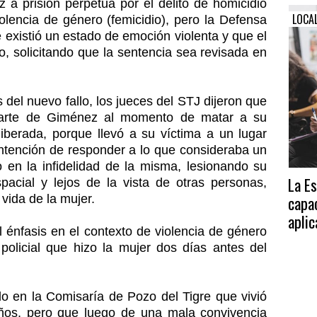
 a prisión perpetua por el delito de homicidio
LOCA
olencia de género (femicidio), pero la Defensa
e existió un estado de emoción violenta y que el
o, solicitando que la sentencia sea revisada en
 del nuevo fallo, los jueces del STJ dijeron que
 parte de Giménez al momento de matar a su
iberada, porque llevó a su víctima a un lugar
intención de responder a lo que consideraba un
o en la infidelidad de la misma, lesionando su
La E
acial y lejos de la vista de otras personas,
vida de la mujer.
capa
aplic
 énfasis en el contexto de violencia de género
 policial que hizo la mujer dos días antes del
do en la Comisaría de Pozo del Tigre que vivió
ños, pero que luego de una mala convivencia